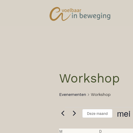
Workshop
Evenementen
Workshop
EVENEMENTEN
mei
Deze maand
Selecte
een
KALENDER
M
maandag
D
dinsdag