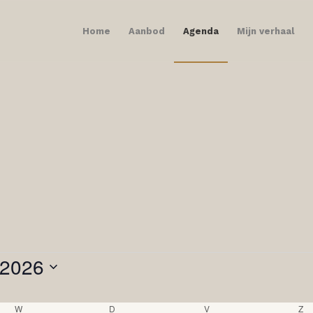
Home
Aanbod
Agenda
Mijn verhaal
 2026
er
W
woensdag
D
donderdag
V
vrijdag
Z
za