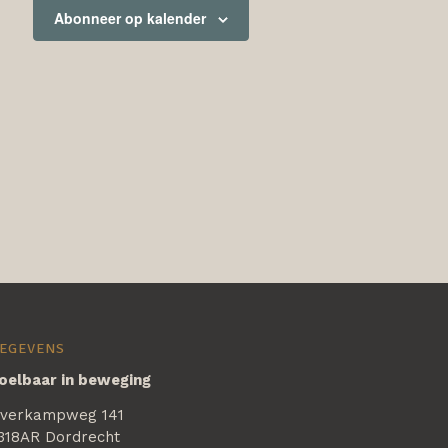
Abonneer op kalender
EGEVENS
oelbaar in beweging
verkampweg 141
318AR Dordrecht