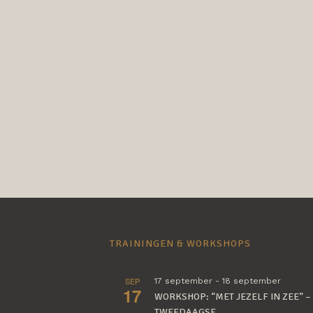
TRAININGEN & WORKSHOPS
SEP
17 september
-
18 september
17
WORKSHOP: “MET JEZELF IN ZEE” –
TWEEDAAGSE