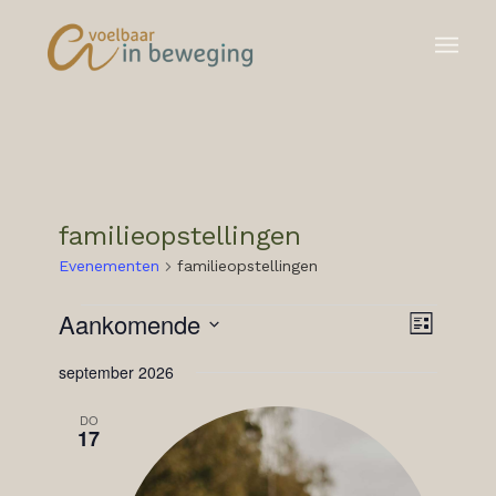
familieopstellingen
Evenementen
familieopstellingen
EVENEMENTEN
WEER
EVENE
Aankomende
Lijst
WEERG
NAVIG
Selecteer
NAVIGA
september 2026
een
datum.
DO
17